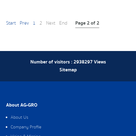
Page 2 of 2
Start
Prev
1
2
Next
End
Number of visitors :
2938297
Views
Sitemap
About AG-GRO
About Us
Company Profile