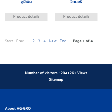
ลูมิเนต
วิคตอรี่
Product details
Product details
Page 1 of 4
Start
Prev
1
2
3
4
Next
End
Number of visitors :
2941261
Views
Sitemap
About AG-GRO