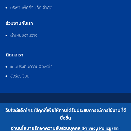
บริษัท แพ็คกิ้ง แอ็ก จำกัด
ร่วมงานกับเรา
ตำแหน่งงานว่าง
ติดต่อเรา
แบบประเมินความพึงพอใจ
ข้อร้องเรียน
สงวนลิขสิทธิ์ © 2562 บริษัท แอ็กโกร (ประเทศไทย) จำกัด
เว็บไซต์แอ็กโกร ใช้คุกกี้เพื่อให้ท่านได้รับประสบการณ์การใช้งานที่ดี
เบอร์โทร : 0-2308-2102 | โทรสาร : 0-2308-2487
ยิ่งขึ้น
อ่านนโยบายรักษาความลับส่วนบุคคล (Privacy Policy)
และ
0-2308-2102