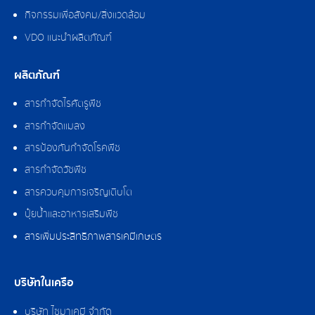
กิจกรรมเพื่อสังคม/สิ่งแวดล้อม
VDO แนะนำผลิตภัณฑ์
ผลิตภัณฑ์
สารกำจัดไรศัตรูพืช
สารกำจัดแมลง
สารป้องกันกำจัดโรคพืช
สารกำจัดวัชพืช
สารควบคุมการเจริญเติบโต
ปุ๋ยน้ำและอาหารเสริมพืช
สารเพิ่มประสิทธิภาพสารเคมีเกษตร
บริษัทในเครือ
บริษัท ไซมาเคมี จำกัด