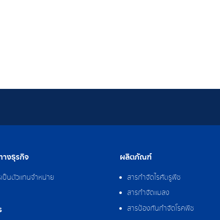
างธุรกิจ
ผลิตภัณฑ์
รเป็นตัวแทนจำหน่าย
สารกำจัดไรศัตรูพืช
สารกำจัดแมลง
สารป้องกันกำจัดโรคพืช
ร