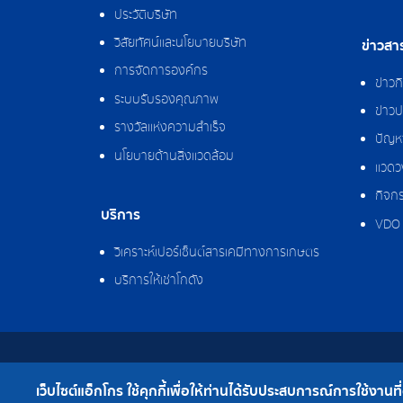
ประวัติบริษัท
วิสัยทัศน์และนโยบายบริษัท
ข่าวสา
การจัดการองค์กร
ข่าว
ระบบรับรองคุณภาพ
ข่าวป
รางวัลแห่งความสำเร็จ
ปัญหา
นโยบายด้านสิ่งแวดล้อม
แวดว
กิจกร
บริการ
VDO 
วิเคราะห์เปอร์เซ็นต์สารเคมีทางการเกษตร
บริการให้เช่าโกดัง
สงวนลิขสิทธิ์ © 2562 บริษัท แอ็กโกร (ประเทศไทย)
เว็บไซต์แอ็กโกร ใช้คุกกี้เพื่อให้ท่านได้รับประสบการณ์การใช้งานที่ดี