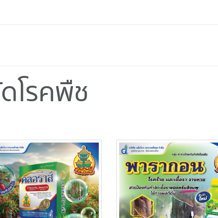
ัดโรคพืช