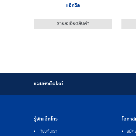
แอ็กวิล
รายละเอียดสินค้า
แผนผังเว็บไซต์
รู้จักแอ็กโกร
โอกาสท
เกี่ยวกับเรา
สมัค