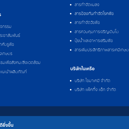
สารกำจัดแมลง
สารป้องกันกำจัดโรคพืช
ร
สารกำจัดวัชพืช
กิจกรรม
สารควบคุมการเจริญเติบโต
ระชาสัมพันธ์
ปุ๋ยน้ำและอาหารเสริมพืช
ศัตรูพืช
สารเพิ่มประสิทธิภาพสารเคมีเกษต
งเกษตร
รมเพื่อสังคม/สิ่งแวดล้อม
บริษัทในเครือ
แนะนำผลิตภัณฑ์
บริษัท ไซมาเคมี จำกัด
บริษัท แพ็คกิ้ง แอ็ก จำกัด
 จำกัด
ยิ่งขึ้น
โรงงาน