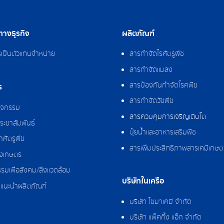
างธุรกิจ
ผลิตภัณฑ์
รเป็นตัวแทนจำหน่าย
สารกำจัดไรศัตรูพืช
สารกำจัดแมลง
สารป้องกันกำจัดโรคพืช
ร
สารกำจัดวัชพืช
กิจกรรม
สารควบคุมการเจริญเติบโต
ระชาสัมพันธ์
ปุ๋ยน้ำและอาหารเสริมพืช
ศัตรูพืช
สารเพิ่มประสิทธิภาพสารเคมีเกษต
งเกษตร
รมเพื่อสังคม/สิ่งแวดล้อม
บริษัทในเครือ
แนะนำผลิตภัณฑ์
บริษัท ไซมาเคมี จำกัด
บริษัท แพ็คกิ้ง แอ็ก จำกัด