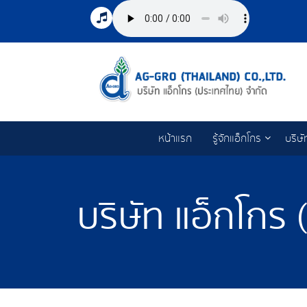
หน้าแรก
รู้จักแอ็กโกร
บริษั
บริษัท แอ็กโกร