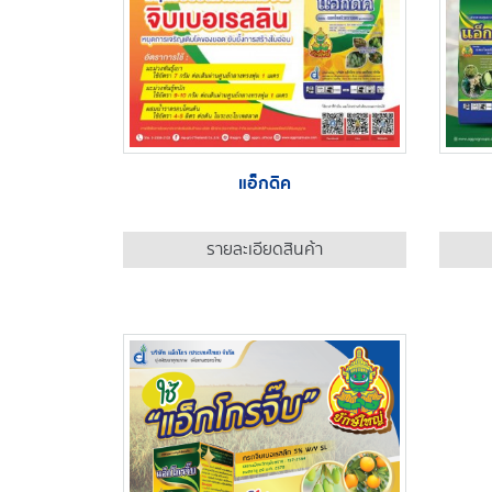
แอ็กดิค
รายละเอียดสินค้า