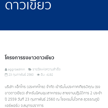
ดาวเขียว
โครงการธงขาวดาวเขียว
aggroadmin
รางวัลแห่งความสำเร็จ
23 กุมภาพันธ์ 2560
ฮิต: 4192
บริษัท แอ็กโกร (ประเทศไทย) จำกัด เข้ารับใบประกาศเกียรติคุณ (ธง
ขาวดาวเขียว) สำหรับนิคมอุตสาหกรรม สายงานปฏิบัติการ 2 ประจำ
ปี 2559 วันที่ 23 กุมภาพันธ์ 2560 ณ โรงแรมโนโวเทล สุวรรณภูมิ
แอร์พอร์ต จ.สมุทรปราการ