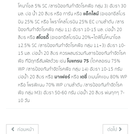
โคนาโซล 5% SC /สารป้องกัน​กำจัด​โรค​พืช​ กลุ่ม​ 3) อัตรา 30
แอ็กไลน์
มล. ต่อ น้ำ 20 ลิตร หรือ การัน หรือ
​ (อะซอ​กซี​สโตร​
บิน​ 25% SC หรือ ไพราโคสโตร​บิน​ 25% EC ตามลำดับ​ /สาร
ป้องกัน​กำจัด​โรค​พืช​ กลุ่ม​ 11) อัตรา 10-15 มล. ต่อน้ำ 20
สโตรดี้
ลิตร หรือ
​ (อะ​ซอก​ซีสโตรบิน 20%+ไดฟิ​โน​โคนาโซล
12.5% SC /สารป้องกัน​กำจัด​โรค​พืช​ กลุ่ม​ 11+3) อัตรา 10-
15​ มล. ต่อน้ำ​ 20​ ลิตร​ ควรผสมร่วมกับสารป้องกัน​กำจัด​โรค​
โบแทรน 75
พืช​ ที่มีฤทธิ์​สัมผัสด้วย เช่น
(ไดคลอเรน 75%
WP /สารป้องกัน​กำจัด​โรค​พืช​ กลุ่ม​ 14) อัตรา​ 10-15​ กรัม​
มาเฟอร์
เดซี่
ต่อน้ำ​ 20​ ลิตร​ หรือ
หรือ
(แมนโคแซบ​ 80% WP
หรือ โพรพิแนบ 70% WP ตาม​ลำดับ /สารป้องกัน​กำจัด​โรค​
พืช​ กลุ่ม​ M3) อัตรา 50-60 กรัม ต่อน้ำ 20 ลิตร พ่นทุกๆ 7-
10​ วัน
ก่อนหน้า
ต่อไป