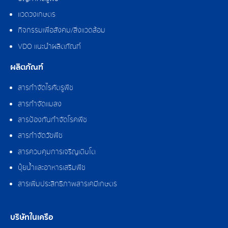
แวดวงเกษตร
กิจกรรมเพื่อสังคม/สิ่งแวดล้อม
VDO แนะนำผลิตภัณฑ์
ผลิตภัณฑ์
สารกำจัดไรศัตรูพืช
สารกำจัดแมลง
สารป้องกันกำจัดโรคพืช
สารกำจัดวัชพืช
สารควบคุมการเจริญเติบโต
ปุ๋ยน้ำและอาหารเสริมพืช
สารเพิ่มประสิทธิภาพสารเคมีเกษตร
บริษัทในเครือ