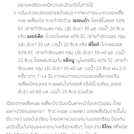
อย่างละเอียด​และมีความระมัดระวัง​ในการใช้
หมั่นตรวจแปลงอย่างสม่ำเสมอ หากพบการระบาดของเพลี้ย
เอเจนต้า
หอย เพลี้ยแป้ง ควรกำจัดด้วย
(โพรฟีโนฟอส 50%
EC /สารกำจัดแมลง กลุ่ม 1B) อัตรา 30 มล. ต่อน้ำ 20 ลิตร
เมอร์
เล็ท
หรือ
(ไตรอะโซฟอส 40% EC /สารกำจัดแมลง กลุ่ม
พีไซด์
1B) อัตรา 30 มล. ต่อน้ำ 20 ลิตร หรือ
(ไดคลอวอส
50% EC /สา​รกำจัดแมลง​ กลุ่ม​ 1B)​ อัตรา 30-40 มล. ต่อน้ำ
แอ็กบู
20 ลิตร โดยผสมร่วมกับ
(บูโพรเฟซีน​ 40% SC /สา​รกำ
จัดแมลง​ กลุ่ม 16) อัตรา 30-40​ มล. ต่อน้ำ 20 ลิตร พ่น​ 2-3​
ครั้ง​ ทุก​ๆ​ 7-14 วัน​ หากพบการระบาดของเพลี้ยหอยหรือ
เพลี้ยแป้งรุนแรง ควรผสมไวท์ออยล์ หรือปิโตรเลี่ยม ออยล์
อัตรา 40-60 มล. ต่อน้ำ 20 ลิตร ร่วมด้วย
เนื่องจากเพลี้ยหอย เพลี้ยแป้ง​ มีมดเป็นพาหะนำไข่และตัวอ่อน (โดย
เฉพาะตัวอ่อนระยะแรก : first instar crawler) ของเพลี้ยปีนป่าย​ขึ้นไป
ยังต่างๆ ของต้นทุเรียน โดยเฉพาะ​ช่วงดอกบานของทุเรียน ป้องกัน
จีโกร
มดปีนขึ้นต้นก่อนระยะดอกบานหรือระยะอื่นๆ โดยหว่าน
(ฟิโพนิล