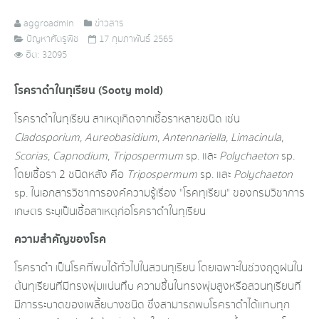
aggroadmin
ข่าวสาร
ปัญหาศัตรูพืช
17 กุมภาพันธ์ 2565
ฮิต: 32095
โรคราดำในทุเรียน
(Sooty mold)
โรคราดำในทุเรียน สาเหตุเกิดจาก​เชื้อราหลายชนิด เช่น
Cladosporium
,
Aureobasidium
,
Antennariella
,
Limacinula
,
Scorias
,
Capnodium
,
Tripospermum
sp. และ
Polychaeton
sp.
โดยเชื้อรา 2 ชนิดหลัง คือ
Tripospermum
sp. และ
Polychaeton
sp. ในเอกสารวิชาการ​องค์​ความรู้​เรื่อง "โรคทุเรียน" ของกรมวิชาการ
เกษตร ระบุเป็นเชื้อสาเหตุก่อโรคราดำในทุเรียน
ความสำคัญของโรค
โรคราดำ เป็น​โรคที่พบได้ทั่วไปในสวนทุเรียน โดยเฉพาะ​ใน​ช่วงฤดู​ฝนใน
ต้นทุเรียนที่มีทรงพุ่ม​แน่นทึบ​ ความชื้นในทรงพุ่ม​สูงหรือสวนทุเรียนที่
มีการระบาดของเพลี้ยบางชนิด ซึ่ง​สามารถ​พบโรคราดำได้แทบทุก