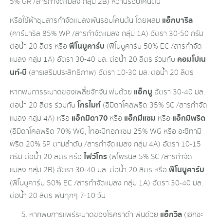
5% GR /สา​รกำจัดแมลง​ กลุ่ม​ 2B) หว่านรอบโคนต้น
แอ็กบาริล
หรือใช้ผ้าชุบสารกำจัดแมลงพันรอบโคนต้น โดยผสม
(คาร์บาริล 85% WP /สา​รกำจัดแมลง​ กลุ่ม 1A) อัตรา 30-50 กรัม
ฟีโนบูคาร์บ
ต่อน้ำ 20 ลิตร หรือ
(ฟีโนบูคาร์บ 50% EC /สา​รกำจัด
คอมโปเน
แมลง​ กลุ่ม​ 1A) อัตรา 30-40 มล. ต่อน้ำ​ 20​ ลิตร​ ร่วมกับ
นท์-บี
(สารเสริมประสิทธิภาพ)​ อัตรา 10-30 มล. ต่อน้ำ​ 20​ ลิตร​
แอ็กบู
หากพบการระบาดของเพลี้ยจักจั่น พ่นด้วย
อัตรา 30-40​ มล.
โกรไมท์
ต่อน้ำ 20 ลิตร ร่วมกับ
(อิมิดาโคลพริด 35% SC /สา​รกำจัด
แอ็กมิดา70
แอ็กมีแซม
แอ็กมิพริด
แมลง​ กลุ่ม 4A) หรือ
​ หรือ
หรือ
(อิมิดาโคลพริด 70% WG, ไทอะมีทอกแซม 25% WG หรือ อะซีทามิ
พริด 20% SP ตามลำดับ /สา​รกำจัดแมลง​ กลุ่ม​ 4A) อัตรา​ 10-15​
ไฟว์
โกร
กรัม​ ต่อน้ำ​ 20​ ลิตร หรือ
​ (ฟิโพรนิล 5% SC /สาร​กำจัด​
ฟีโนบูคาร์บ
แมลง​ กลุ่ม​ 2B) อัตรา 30-40​ มล. ต่อน้ำ​ 20​ ลิตร​ หรือ​
(ฟีโนบูคาร์บ 50% EC /สา​รกำจัดแมลง​ กลุ่ม​ 1A) อัตรา 30-40 มล.
ต่อน้ำ​ 20​ ลิตร​ พ่นทุก​ๆ​ 7-10​ วัน
แอ็กวิล
หากพบการแพร่ระบาดของโรคราดำ พ่นด้วย
(เฮกซะ