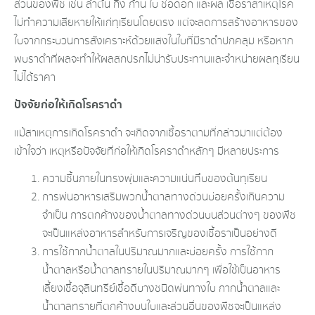
ส่วนของพืช เช่น ลำต้น กิ่ง ก้าน ใบ ช่อดอก และผล เชื้อราสาเหตุโรค
ไม่ทำความเสียหาย​ให้แก่ทุเรียนโดยตรง แต่จะลดการสร้างอาหารของ
ใบจากกระบวนการสังเคราะห์​ด้วยแสงในใบที่มีราดำปกคลุม​ หรือหาก
พบราดำที่ผลจะทำให้ผลสกปรกไม่น่ารับประทาน​และจำหน่ายผลทุเรียน​
ไม่ได้ราคา
ปัจจัยก่อให้เกิดโรคราดำ
แม้สาเหตุ​การเกิดโรคราดำ จะเกิดจากเชื้อราตามที่กล่าว​มา​แต่ต้อง
เข้าใจว่า เหตุหรือปัจจัยที่ก่อให้เกิดโรคราดำหลักๆ มีหลายประการ
ความชื้นภายในทรงพุ่มและความแน่นทึบของต้นทุเรียน
การพ่นอาหารเสริมพวกน้ำตาลทางด่วนบ่อยครั้งเกินความ
จำเป็น​ การตกค้างของน้ำตาลทางด่วนบนส่วนต่างๆ ของพืช
จะเป็นแหล่งอาหารสำหรับการเจริญของเชื้อราเป็นอย่างดี
การใช้กากน้ำ​ตาลในปริมาณ​มากและบ่อยครั้ง การใช้กาก
น้ำตาลหรือน้ำตาลทรายในปริมาณมากๆ เพื่อใช้เป็นอาหาร
เลี้ยงเชื้อจุลินทรีย์​เชื้อดีบางชนิดพ่นทางใบ กากน้ำตาลและ
น้ำตาลทรายที่ตกค้างบนใบและส่วนอื่นของพืชจะเป็นแหล่ง