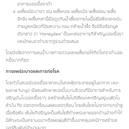
อาหารของเชื้อราดำ
เพลี้ยชนิดต่างๆ เช่น เพลี้ยหอย เพลี้ยแป้ง เพลี้ยอ่อน เพลี้ย
จักจั่น เพลี้ยเหล่านี้เมื่อดูดกินน้ำเลี้ยงภายในเนื้อเยื่อพืชและจะขับ
ถ่ายมูลเหนียวที่มีรสหวาน หอม คล้ายน้ำผึ้ง จึงมีชื่อเรียกมูล
ดังกล่าว ​ว่า “Honeydew” เป็นแหล่งอาหารที่สำคัญของเชื้อรา
และมักพบราดำปรากฏ​ร่วมด้วยเสมอ
โดยปัจจัยจากการพ่นน้ำตาลทางด่วนและเพลี้ยก่อให้เกิดโรคราดำบ่อย
ครั้งมากที่สุด
การแพร่ระบาดและการก่อโรค
โดยทั่วไปสปอร์​ของเชื้อราสาเหตุโรคจะฟุ้งกระจายอยู่ในอากาศ (Air-
borne fungi) เมื่อลมพัดพาสปอร์ไปตกบริเวณ​ที่มีอาหารสำหรับการ
เจริญเติบโต​ของเชื้อราๆ จะสร้างเส้นใยไมซีเลียมและเจริญ​อยู่​บนผิวใบ
ลำต้น กิ่ง ช่อดอกหรือบนผลของทุเรียน โดยเส้นใยจะไม่เจาะแทรกเข้าสู่
เนื้อเยื่อ​พืช​ เส้นใยที่เจริญ​จะเป็นเส้นใยสีดำแพร่ขยายออกด้านข้างทำให้
มีลักษณะ​เป็นคราบเขม่าหรือผงฝุ่นสีดำขึ้นปกคลุมและมีการสร้างส
ปอร์​สืบพันธุ์​จำนวนมาก