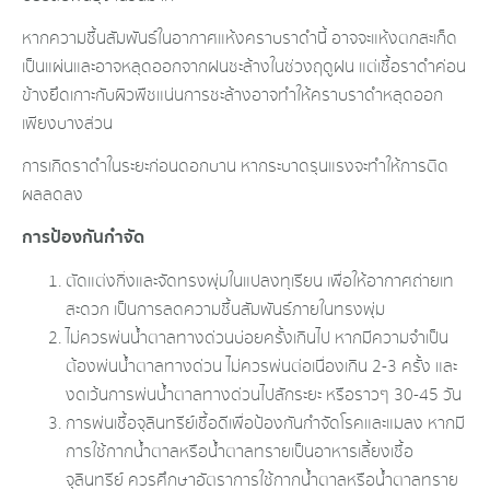
หากความชื้นสัมพันธ์​ในอากาศ​แห้งคราบราดำนี้ อาจจะแห้งตกสะเก็ด​
เป็นแผ่นและอาจหลุดออกจากฝนชะล้างในช่วงฤดูฝน แต่เชื้อราดำค่อน
ข้างยึดเกาะกับผิวพืชแน่นการชะล้างอาจทำให้คราบราดำหลุดออก
เพียงบางส่วน​
การเกิดราดำในระยะก่อนดอกบาน หากระบาดรุนแรงจะทำให้การติด
ผลลดลง
การป้องกันกำจัด
ตัดแต่งกิ่งและจัดทรงพุ่มในแปลงทุเรียน เพื่อให้อากาศถ่ายเท
สะดวก เป็นการลดความชื้นสัมพันธ์​ภายในทรงพุ่ม
ไม่ควรพ่นน้ำตาลทางด่วนบ่อยครั้งเกินไป หากมีความจำเป็น
ต้องพ่นน้ำตาลทางด่วน ไม่ควรพ่นต่อเนื่องเกิน 2-3 ครั้ง และ
งดเว้นการพ่นน้ำตาลทางด่วนไปสักระยะ หรือราวๆ 30-45 วัน
การพ่นเชื้อจุลินทรีย์​เชื้อดีเพื่อป้องกันกำจัดโรคและแมลง หากมี
การใช้กากน้ำตาลหรือน้ำตาลทรายเป็นอาหารเลี้ยงเชื้อ
จุลินทรีย์​ ควรศึกษาอัตราการใช้​กากน้ำตาลหรือน้ำตาลทราย