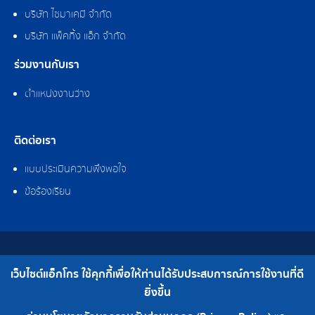
บริษัท ไซมาเคมี จำกัด
บริษัท แพ็คกิ้ง แอ็ก จำกัด
ร่วมงานกับเรา
ตำแหน่งงานว่าง
ติดต่อเรา
แบบประเมินความพึงพอใจ
ข้อร้องเรียน
สงวนลิขสิทธิ์ © 2562 บริษัท แอ็กโกร (ประเทศไทย) จำกัด
เว็บไซต์แอ็กโกร ใช้คุกกี้เพื่อให้ท่านได้รับประสบการณ์การใช้งานที่ดี
เบอร์โทร : 0-2308-2102 | โทรสาร : 0-2308-2487
ยิ่งขึ้น