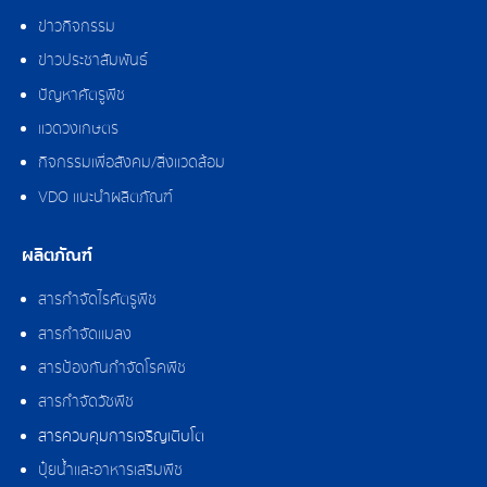
ข่าวกิจกรรม
ข่าวประชาสัมพันธ์
ปัญหาศัตรูพืช
แวดวงเกษตร
กิจกรรมเพื่อสังคม/สิ่งแวดล้อม
VDO แนะนำผลิตภัณฑ์
ผลิตภัณฑ์
สารกำจัดไรศัตรูพืช
สารกำจัดแมลง
สารป้องกันกำจัดโรคพืช
สารกำจัดวัชพืช
สารควบคุมการเจริญเติบโต
ปุ๋ยน้ำและอาหารเสริมพืช