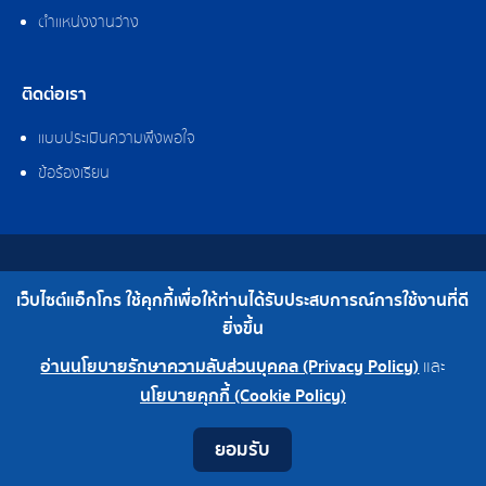
ตำแหน่งงานว่าง
ติดต่อเรา
แบบประเมินความพึงพอใจ
ข้อร้องเรียน
สงวนลิขสิทธิ์ © 2562 บริษัท แอ็กโกร (ประเทศไทย) จำกัด
เว็บไซต์แอ็กโกร ใช้คุกกี้เพื่อให้ท่านได้รับประสบการณ์การใช้งานที่ดี
เบอร์โทร : 0-2308-2102 | โทรสาร : 0-2308-2487
ยิ่งขึ้น
อ่านนโยบายรักษาความลับส่วนบุคคล (Privacy Policy)
และ
0-2308-2102
โรงงาน 0-2324-0515-6
นโยบายคุกกี้ (Cookie Policy)
Contact
Youtube
LINE
Facebook
Instagram
ยอมรับ