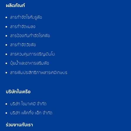
ผลิตภัณฑ์
สารกำจัดไรศัตรูพืช
สารกำจัดแมลง
สารป้องกันกำจัดโรคพืช
สารกำจัดวัชพืช
สารควบคุมการเจริญเติบโต
ปุ๋ยน้ำและอาหารเสริมพืช
สารเพิ่มประสิทธิภาพสารเคมีเกษตร
บริษัทในเครือ
บริษัท ไซมาเคมี จำกัด
บริษัท แพ็คกิ้ง แอ็ก จำกัด
ร่วมงานกับเรา